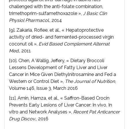
challenged with the anti-folate combination,
trimethoprim-sulfamethoxazole »,
J Basic Clin
Physiol Pharmacol
., 2014
[9]. Zakaria, Rofiee, et al., « Hepatoprotective
activity of dried- and fermented-processed virgin
coconut oil »,
Evid Based Complement Alternat
Med
., 2011
[10]. Chen, A Wallig, Jeffery, « Dietary Broccoli
Lessens Development of Fatty Liver and Liver
Cancer in Mice Given Diethylnitrosamine and Fed a
Western or Control Diet »,
The Journal of Nutrition
,
Volume 146, Issue 3, March 2016
[11]. Amin, Hamza, et al., « Saffron-Based Crocin
Prevents Early Lesions of Liver Cancer: In vivo, In
vitro and Network Analyses »,
Recent Pat Anticancer
Drug Discov
., 2016