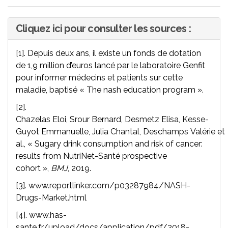
Cliquez ici pour consulter les sources :
[1]. Depuis deux ans, il existe un fonds de dotation
de 1,9 million d’euros lancé par le laboratoire Genfit
pour informer médecins et patients sur cette
maladie, baptisé « The nash education program ».
[2].
Chazelas Eloi, Srour Bernard, Desmetz Elisa, Kesse-
Guyot Emmanuelle, Julia Chantal, Deschamps Valérie et
al., « Sugary drink consumption and risk of cancer:
results from NutriNet-Santé prospective
cohort »,
BMJ
, 2019.
[3]. www.reportlinker.com/p03287984/NASH-
Drugs-Market.html
[4]. www.has-
sante.fr/upload/docs/application/pdf/2018-