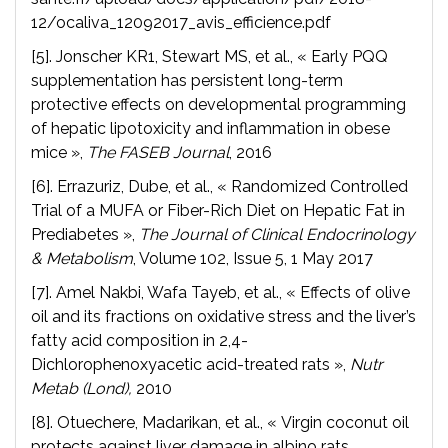
12/ocaliva_12092017_avis_efficience.pdf
[5]. Jonscher KR1, Stewart MS, et al., « Early PQQ
supplementation has persistent long-term
protective effects on developmental programming
of hepatic lipotoxicity and inflammation in obese
mice »,
The FASEB Journal
, 2016
[6]. Errazuriz, Dube, et al., « Randomized Controlled
Trial of a MUFA or Fiber-Rich Diet on Hepatic Fat in
Prediabetes »,
The Journal of Clinical Endocrinology
& Metabolism
, Volume 102, Issue 5, 1 May 2017
[7]. Amel Nakbi, Wafa Tayeb, et al., « Effects of olive
oil and its fractions on oxidative stress and the liver’s
fatty acid composition in 2,4-
Dichlorophenoxyacetic acid-treated rats »,
Nutr
Metab (Lond),
2010
[8]. Otuechere, Madarikan, et al., « Virgin coconut oil
protects against liver damage in albino rats