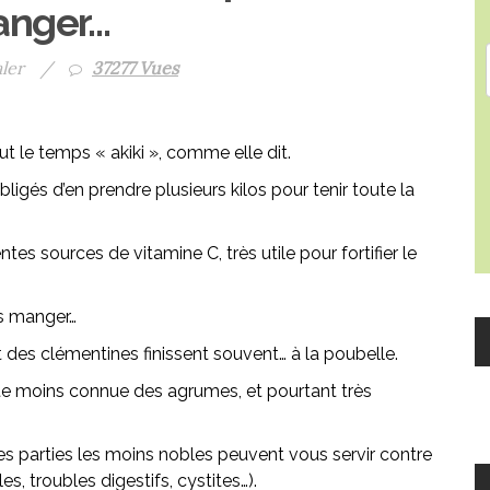
nger…
ler
/
37277 Vues
ut le temps « akiki », comme elle dit.
és d’en prendre plusieurs kilos pour tenir toute la
ntes sources de vitamine C, très utile pour fortifier le
s manger…
t des clémentines finissent souvent… à la poubelle.
ette moins connue des agrumes, et pourtant très
les parties les moins nobles peuvent vous servir contre
, troubles digestifs, cystites…).