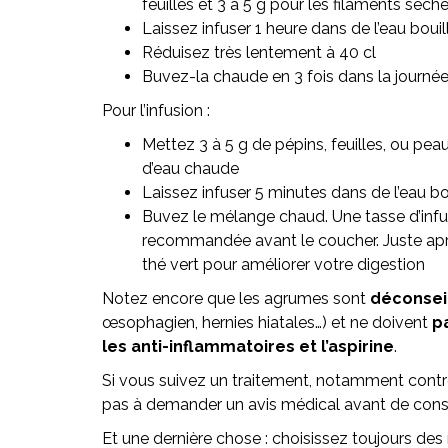
feuilles et 3 à 5 g pour les filaments séch
Laissez infuser 1 heure dans de l’eau bouil
Réduisez très lentement à 40 cl
Buvez-la chaude en 3 fois dans la journé
Pour l’infusion :
Mettez 3 à 5 g de pépins, feuilles, ou pea
d’eau chaude
Laissez infuser 5 minutes dans de l’eau bo
Buvez le mélange chaud. Une tasse d’infu
recommandée avant le coucher. Juste apr
thé vert pour améliorer votre digestion
Notez encore que les agrumes sont
déconseil
œsophagien, hernies hiatales…) et ne doivent
p
les anti-inflammatoires et l’aspirine
.
Si vous suivez un traitement, notamment contre l
pas à demander un avis médical avant de co
Et une dernière chose : choisissez toujours de