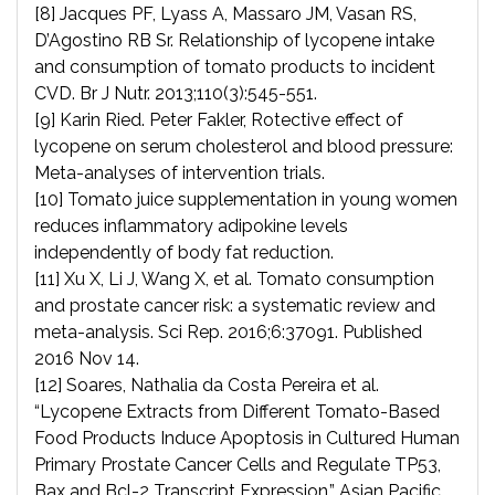
[8] Jacques PF, Lyass A, Massaro JM, Vasan RS,
D’Agostino RB Sr. Relationship of lycopene intake
and consumption of tomato products to incident
CVD. Br J Nutr. 2013;110(3):545-551.
[9] Karin Ried. Peter Fakler, Rotective effect of
lycopene on serum cholesterol and blood pressure:
Meta-analyses of intervention trials.
[10] Tomato juice supplementation in young women
reduces inflammatory adipokine levels
independently of body fat reduction.
[11] Xu X, Li J, Wang X, et al. Tomato consumption
and prostate cancer risk: a systematic review and
meta-analysis. Sci Rep. 2016;6:37091. Published
2016 Nov 14.
[12] Soares, Nathalia da Costa Pereira et al.
“Lycopene Extracts from Different Tomato-Based
Food Products Induce Apoptosis in Cultured Human
Primary Prostate Cancer Cells and Regulate TP53,
Bax and Bcl-2 Transcript Expression.” Asian Pacific