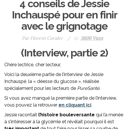
4 conseils de Jessie
Inchauspé pour en finir
avec le grignotage
Par Florent Cavaler
/
3606 Vues
(Interview, partie 2)
Chère lectrice, cher lecteur,
Voici la deuxième partie de l’interview de Jessie
Inchauspé, la « déesse du glucose », réalisée
spécialement pour les lecteurs de
PureSanté
.
Si vous avez manqué la première partie de l’interview,
vous pouvez la retrouver
en cliquant ici
.
Jessie racontait
l’histoire
bouleversante
qui l’a menée
à s’intéresser à la glycémie et révélait pourquoi il est
très
important
de tout faire pour lisser sa courbe de