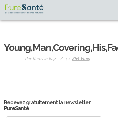
Young,Man,Covering,His,F
Par Kadriye Bag
/
364 Vues
Recevez gratuitement la newsletter
PureSanté