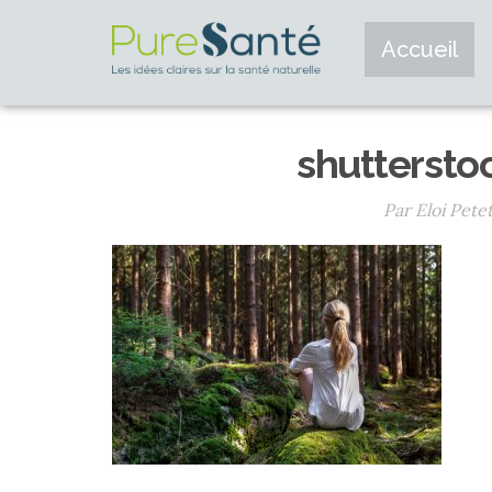
Accueil
shutterst
Par Eloi Pete