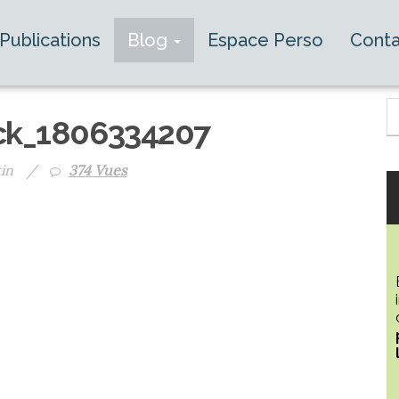
Publications
Blog
Espace Perso
Conta
ock_1806334207
tin
/
374 Vues