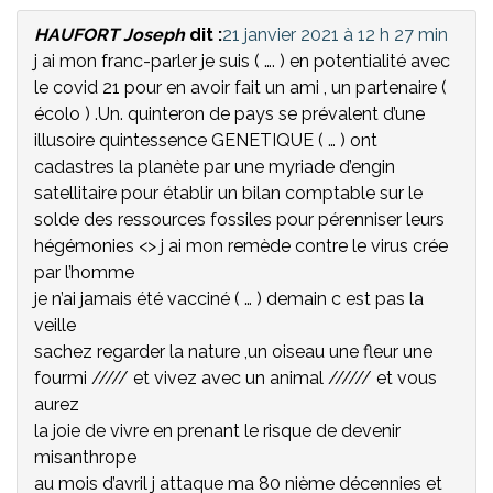
HAUFORT Joseph
dit :
21 janvier 2021 à 12 h 27 min
j ai mon franc-parler je suis ( …. ) en potentialité avec
le covid 21 pour en avoir fait un ami , un partenaire (
écolo ) .Un. quinteron de pays se prévalent d’une
illusoire quintessence GENETIQUE ( … ) ont
cadastres la planète par une myriade d’engin
satellitaire pour établir un bilan comptable sur le
solde des ressources fossiles pour pérenniser leurs
hégémonies <> j ai mon remède contre le virus crée
par l’homme
je n’ai jamais été vacciné ( … ) demain c est pas la
veille
sachez regarder la nature ,un oiseau une fleur une
fourmi ///// et vivez avec un animal ////// et vous
aurez
la joie de vivre en prenant le risque de devenir
misanthrope
au mois d’avril j attaque ma 80 nième décennies et