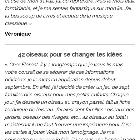
cause de mon travail, j’ai dû reprendre. Mais le mois était
formidable, et je me sentais fantastique sur mon île. J’ai
lu beaucoup de livres et écouté de la musique
classique.
»
Véronique
42 oiseaux pour se changer les idées
«
Cher Florent, il y a longtemps que je vous lis mais
votre conseil de se séparer de ces informations
délétères je le mets en application depuis début
septembre. En effet, j’ai décidé de créer un jeu de sept
familles des oiseaux pour mes petits-enfants. Chaque
jour j’ai dessiné un oiseau au crayon pastel, fait la fiche
technique de l’oiseau. J’ai ainsi sept familles : oiseaux des
jardins, oiseaux des rivages, etc.… 42 oiseaux au total !
maintenant il me faut trouver une imprimerie pour faire
les cartes à jouer. Voilà mon témoignage. Je me
concentre sur ce que je fais, j’ai acquis une bonne image