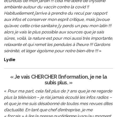
écureuils de mon jardin !!! cela me libère de l’hystérie
ambiante autour du vaccin contre la covid !!
Habituellement j’arrive à prendre du recul par rapport
aux infos et conserver mon esprit critique, mais j’avoue
qu’avec cette crise sanitaire j’y perds un peu mon latin !!!
alors je vais le plus possible aux sources que je sais
sûres, voilà, la nature est pour moi aussi très importante,
relaxante et qui remet les pendules à l’heure !!! Gardons
sérénité, et léger égoïsme pour notre bien-être !!!
»
Lydie
« Je vais CHERCHER l’information, je ne la
subis plus. »
«
Pour ma part, cela fait plus de 7 ans que je ne regarde
plus la télévision – je n’ai jamais écouté les infos radios –
et que je me suis désabonné de toutes mes revues dites
d’actualité. En tant que chef d’entreprise, je me
« forçais » à lire la presse quotidienne jusqu’au moment