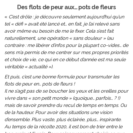
Des flots de peur aux… pots de fleurs
«
C’est drôle : je découvre seulement aujourd’hui qu’un
tel « défi » avait été lancé et… en fait, je l’ai relevé sans
avoir même eu besoin de me le fixer. Cela s’est fait
naturellement, une opération « sans douleur » (au
contraire : me libérer d’infos pour la plupart co-vides… de
sens m’a permis de me centrer sur mes propres priorités
et choix de vie, ce qui en ce début d’année est ma seule
véritable « actualité »).
Et puis, c’est une bonne formule pour transmuter les
flots de peur en… pots de fleurs !
Il ne s’agit pas de se boucher les yeux et les oreilles pour
vivre dans « son petit monde » (quoique… parfois… ? !)
mais de savoir prendre du recul de temps en temps. Ou
de la hauteur. Pour avoir des situations une vision
d’ensemble. Plus vaste, plus éclairée, plus… inspirante.
Au temps de la récolte 2020, il est bon de trier entre le