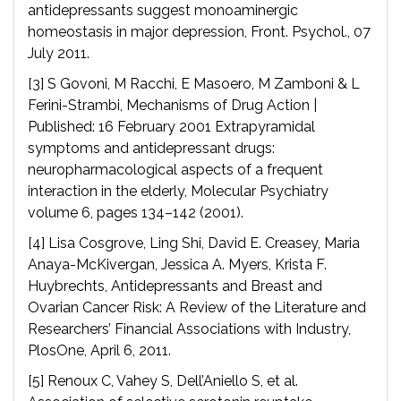
antidepressants suggest monoaminergic
homeostasis in major depression, Front. Psychol., 07
July 2011.
[3] S Govoni, M Racchi, E Masoero, M Zamboni & L
Ferini-Strambi, Mechanisms of Drug Action |
Published: 16 February 2001 Extrapyramidal
symptoms and antidepressant drugs:
neuropharmacological aspects of a frequent
interaction in the elderly, Molecular Psychiatry
volume 6, pages 134–142 (2001).
[4] Lisa Cosgrove, Ling Shi, David E. Creasey, Maria
Anaya-McKivergan, Jessica A. Myers, Krista F.
Huybrechts, Antidepressants and Breast and
Ovarian Cancer Risk: A Review of the Literature and
Researchers’ Financial Associations with Industry,
PlosOne, April 6, 2011.
[5] Renoux C, Vahey S, Dell’Aniello S, et al.