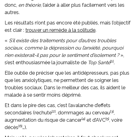
donc,
en théorie
, l’aider à aller plus facilement vers les
autres.
Les résultats n’ont pas encore été publiés, mais l’objectif
est clair :
trouver un remède à la solitude
.
«
S’il existe des traitements pour d’autres troubles
sociaux, comme la dépression ou l’anxiété, pourquoi
n’en existerait-il pas pour le sentiment d’isolement ?
»,
[1]
s’est enthousiasmée la journaliste de
Top Santé
.
Elle oublie de préciser que les antidépresseurs, pas plus
que les anxiolytiques, ne permettent de soigner les
troubles sociaux. Dans le meilleur des cas, ils aident le
malade à se sentir moins déprimé.
Et dans le pire des cas, c’est l’avalanche d’effets
[2]
[3]
secondaires (rechute
, dommages au cerveau
,
[4]
[5]
augmentation du risque de cancer
et d’AVC
, voire
[6]
décès
…).