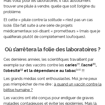
Mais voilà, pour les laboratoires, il faut absolument
trouver une pilule à vendre, quelle que soit l’origine du
problème.
Et cette « pilule contre la solitude » n’est pas un cas
isolé. Elle fait suite à une série de projets
médicamenteux soi-disant « prometteurs » (mais que je
qualifierais plutôt de complètement loufoques).
Où s’arrêtera la folie des laboratoires ?
Ces dernières années, les scientifiques travaillent par
[7]
[8]
exemple sur des vaccins contre les
caries
,
l’acné
,
[9]
[10]
l’obésité
et la dépendance au tabac
!!!
Les grands médias sont enthousiastes. Moi, je ne peux
pas m’empêcher de me dire :
à quand un vaccin contre la
bêtise humaine ?
Les vaccins ont été conçus pour endiguer de graves
maladies contagieuses et éviter les épidémies. Mais là,