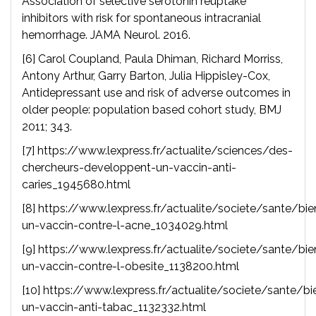
Association of selective serotonin reuptake
inhibitors with risk for spontaneous intracranial
hemorrhage. JAMA Neurol. 2016.
[6] Carol Coupland, Paula Dhiman, Richard Morriss,
Antony Arthur, Garry Barton, Julia Hippisley-Cox,
Antidepressant use and risk of adverse outcomes in
older people: population based cohort study, BMJ
2011; 343.
[7] https://www.lexpress.fr/actualite/sciences/des-
chercheurs-developpent-un-vaccin-anti-
caries_1945680.html
[8] https://www.lexpress.fr/actualite/societe/sante/bie
un-vaccin-contre-l-acne_1034029.html
[9] https://www.lexpress.fr/actualite/societe/sante/bie
un-vaccin-contre-l-obesite_1138200.html
[10] https://www.lexpress.fr/actualite/societe/sante/bi
un-vaccin-anti-tabac_1132332.html