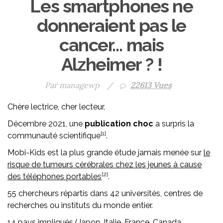
Les smartphones ne
donneraient pas le
cancer… mais
Alzheimer ? !
Par managewp
/
22613 Vues
Chère lectrice, cher lecteur,
Décembre 2021, une
publication choc
a surpris la
[1]
communauté scientifique
.
Mobi-Kids est la plus grande étude jamais menée sur
le
risque de tumeurs cérébrales chez les jeunes à cause
[2]
des téléphones portables
.
55 chercheurs répartis dans 42 universités, centres de
recherches ou instituts du monde entier.
14 pays impliqués (Japon, Italie, France, Canada,