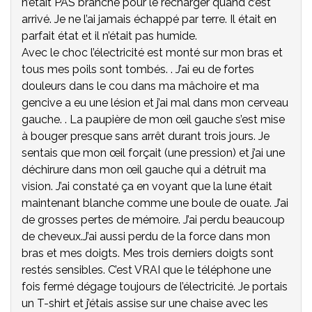
n’était PAS branché pour le recharger quand c’est
arrivé. Je ne l’ai jamais échappé par terre. Il était en
parfait état et il n’était pas humide.
Avec le choc l’électricité est monté sur mon bras et
tous mes poils sont tombés. . J’ai eu de fortes
douleurs dans le cou dans ma mâchoire et ma
gencive a eu une lésion et j’ai mal dans mon cerveau
gauche. . La paupière de mon œil gauche s’est mise
à bouger presque sans arrêt durant trois jours. Je
sentais que mon œil forçait (une pression) et j’ai une
déchirure dans mon œil gauche qui a détruit ma
vision. J’ai constaté ça en voyant que la lune était
maintenant blanche comme une boule de ouate. J’ai
de grosses pertes de mémoire. J’ai perdu beaucoup
de cheveux.J’ai aussi perdu de la force dans mon
bras et mes doigts. Mes trois derniers doigts sont
restés sensibles. C’est VRAI que le téléphone une
fois fermé dégage toujours de l’électricité. Je portais
un T-shirt et j’étais assise sur une chaise avec les