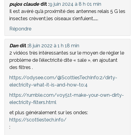
pujos claude
dit :
9 juin 2024 à 8 h 01 min
Il est avéré qu’à proximité des antennes relais 5 G les
insectes crèvent,les oiseaux s’enfuient…….
Répondre
Dan
dit :
8 juin 2022 à 1 h 18 min
2 vidéos très intéressantes sur le moyen de régler le
problème de l’électricité dite « sale », en ajoutant
des filtres .
https://odysee.com/@ScottiesTechInfo:2/dirty-
electricity-what-it-is-and-how-to:4
https://rumble.com/voy51t-make-your-own-dirty-
electricity-filters.html
et plus généralement sur les ondes:
https://scottiestech.info/
: