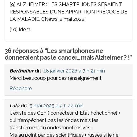
[9] ALZHEIMER : LES SMARTPHONES SERAIENT
RESPONSABLES D’UNE APPARITION PRÉCOCE DE
LA MALADIE, CNews, 2 mai 2022.
[10] Idem.
36 réponses à “Les smartphones ne
donneraient pas le cancer… mais Alzheimer ? !”
Berthelier
dit :
18 janvier 2026 à 7 h 21 min
Merci beaucoup pour ces renseignement.
Répondre
Lala
dit :
5 mai 2025 à 9 h 44 min
Il existe des CEF ( correcteur d’ Etat Fonctionnel )
qui n’empêchent pas les ondes mais les
transforment en ondes innofensives.
Mis au point par des scientifiques ( russes si je ne