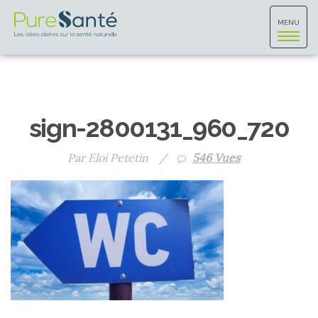
Toggle
MENU
navigat
sign-2800131_960_720
Par Eloi Petetin
/
546 Vues