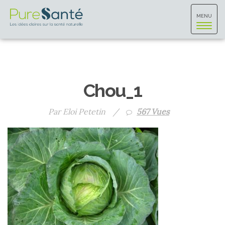
Toggle
MENU
navigat
Chou_1
Par Eloi Petetin
/
567 Vues