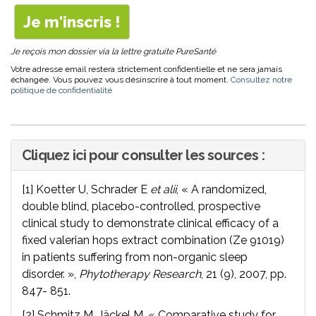
Je reçois mon dossier via la lettre gratuite PureSanté
Votre adresse email restera strictement confidentielle et ne sera jamais
échangée. Vous pouvez vous désinscrire à tout moment.
Consultez notre
politique de confidentialité
Cliquez ici pour consulter les sources :
[1] Koetter U, Schrader E
et alii
, « A randomized,
double blind, placebo-controlled, prospective
clinical study to demonstrate clinical efficacy of a
fixed valerian hops extract combination (Ze 91019)
in patients suffering from non-organic sleep
disorder. »,
Phytotherapy Research
, 21 (9), 2007, pp.
847- 851.
[2] Schmitz M, Jäckel M, « Comparative study for