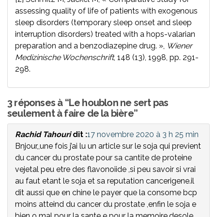
assessing quality of life of patients with exogenous
sleep disorders (temporary sleep onset and sleep
interruption disorders) treated with a hops-valarian
preparation and a benzodiazepine drug. »,
Wiener
Medizinische Wochenschrift
, 148 (13), 1998, pp. 291-
298.
3 réponses à “Le houblon ne sert pas
seulement à faire de la bière”
Rachid Tahouri
dit :
17 novembre 2020 à 3 h 25 min
Bnjour,,une fois j’ai lu un article sur le soja qui previent
du cancer du prostate pour sa cantite de proteine
vejetal peu etre des flavonoiide ,si peu savoir si vrai
au faut etant le soja et sa reputation cancerigene.il
dit aussi que en chine le payer que la consome bcp
moins atteind du cancer du prostate ,enfin le soja e
bien o mal pour la sante e pour la memoire.desole