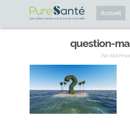
Accueil
question-ma
Par Eloi Petet