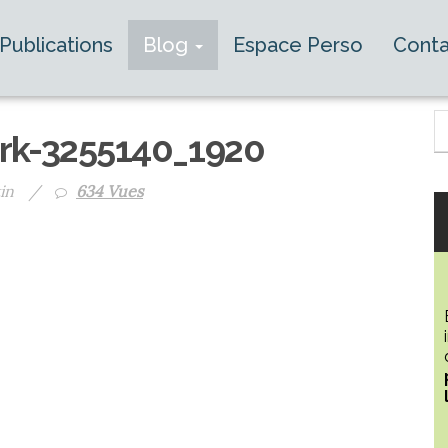
Publications
Blog
Espace Perso
Conta
rk-3255140_1920
in
/
634 Vues