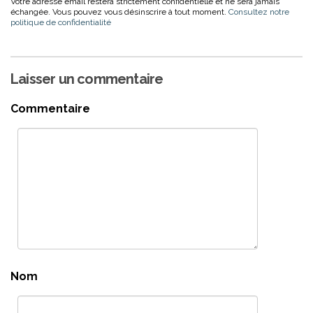
Votre adresse email restera strictement confidentielle et ne sera jamais
échangée. Vous pouvez vous désinscrire à tout moment.
Consultez notre
politique de confidentialité
Laisser un commentaire
Commentaire
Nom