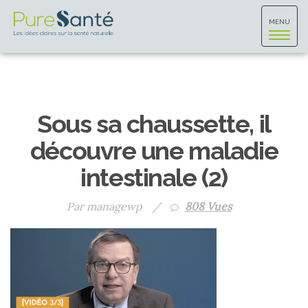
Toggle
MENU
navigat
Sous sa chaussette, il
découvre une maladie
intestinale (2)
Par managewp
/
808 Vues