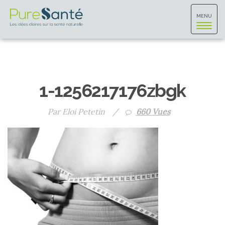
Toggle
MENU
navigat
1-1256217176zbgk
Par Eloi Petetin
/
660 Vues