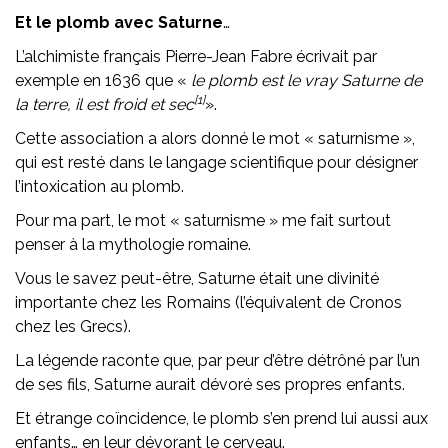
Et le plomb avec Saturne
…
L’alchimiste français Pierre-Jean Fabre écrivait par
exemple en 1636 que «
le plomb est le vray Saturne de
[1]
la terre, il est froid et sec
».
Cette association a alors donné le mot « saturnisme »,
qui est resté dans le langage scientifique pour désigner
l’intoxication au plomb.
Pour ma part, le mot « saturnisme » me fait surtout
penser à la mythologie romaine.
Vous le savez peut-être, Saturne était une divinité
importante chez les Romains (l’équivalent de Cronos
chez les Grecs).
La légende raconte que, par peur d’être détrôné par l’un
de ses fils, Saturne aurait dévoré ses propres enfants.
Et étrange coïncidence, le plomb s’en prend lui aussi aux
enfants…
en leur dévorant le cerveau
.