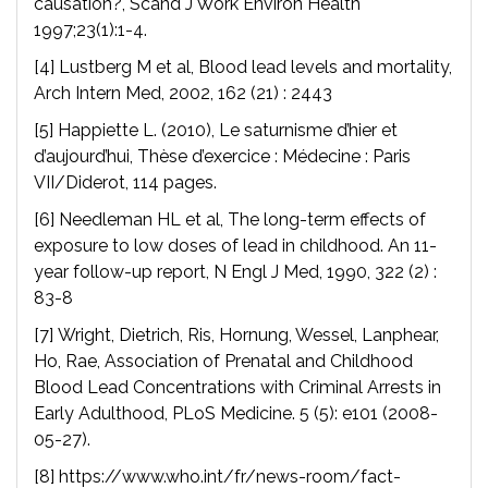
causation?, Scand J Work Environ Health
1997;23(1):1-4.
[4] Lustberg M et al, Blood lead levels and mortality,
Arch Intern Med, 2002, 162 (21) : 2443
[5] Happiette L. (2010), Le saturnisme d’hier et
d’aujourd’hui, Thèse d’exercice : Médecine : Paris
VII/Diderot, 114 pages.
[6] Needleman HL et al, The long-term effects of
exposure to low doses of lead in childhood. An 11-
year follow-up report, N Engl J Med, 1990, 322 (2) :
83-8
[7] Wright, Dietrich, Ris, Hornung, Wessel, Lanphear,
Ho, Rae, Association of Prenatal and Childhood
Blood Lead Concentrations with Criminal Arrests in
Early Adulthood, PLoS Medicine. 5 (5): e101 (2008-
05-27).
[8] https://www.who.int/fr/news-room/fact-