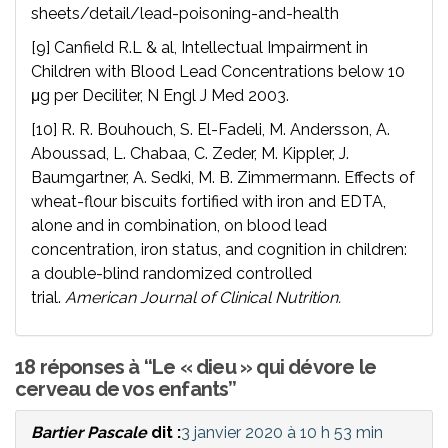
sheets/detail/lead-poisoning-and-health
[9] Canfield R.L & al, Intellectual Impairment in
Children with Blood Lead Concentrations below 10
μg per Deciliter, N Engl J Med 2003.
[10] R. R. Bouhouch, S. El-Fadeli, M. Andersson, A.
Aboussad, L. Chabaa, C. Zeder, M. Kippler, J.
Baumgartner, A. Sedki, M. B. Zimmermann. Effects of
wheat-flour biscuits fortified with iron and EDTA,
alone and in combination, on blood lead
concentration, iron status, and cognition in children:
a double-blind randomized controlled
trial.
American Journal of Clinical Nutrition.
18 réponses à “Le « dieu » qui dévore le
cerveau de vos enfants”
Bartier Pascale
dit :
3 janvier 2020 à 10 h 53 min