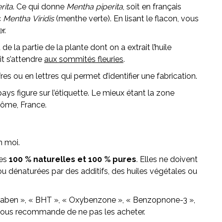
rita
. Ce qui donne
Mentha
piperita
, soit en français
c
Mentha Viridis
(menthe verte). En lisant le flacon, vous
r.
git de la partie de la plante dont on a extrait l’huile
it s’attendre
aux sommités fleuries
.
fres ou en lettres qui permet d’identifier une fabrication.
 pays figure sur l’étiquette. Le mieux étant la zone
rôme, France.
n moi.
les
100 % naturelles et 100 % pures
. Elles ne doivent
ou dénaturées par des additifs, des huiles végétales ou
lparaben », « BHT », « Oxybenzone », « Benzopnone-3 »,
e vous recommande de ne pas les acheter.