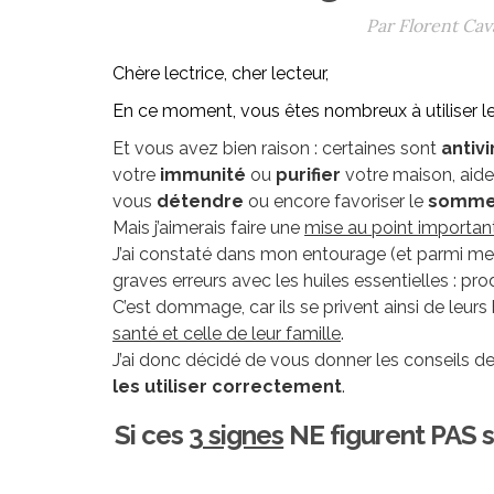
Par Florent Cav
Chère lectrice, cher lecteur,
En ce moment, vous êtes nombreux à utiliser le
Et vous avez bien raison : certaines sont
antivi
votre
immunité
ou
purifier
votre maison, aide
vous
détendre
ou encore favoriser le
somme
Mais j’aimerais faire une
mise au point importan
J’ai constaté dans mon entourage (et parmi m
graves erreurs avec les huiles essentielles : pr
C’est dommage, car ils se privent ainsi de leur
santé et celle de leur famille
.
J’ai donc décidé de vous donner les conseils 
les utiliser correctement
.
Si ces
3 signes
NE figurent PAS su