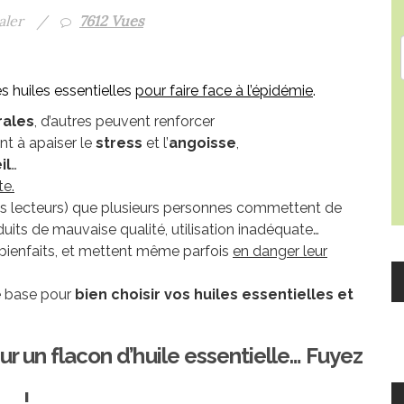
aler
/
7612 Vues
s huiles essentielles
pour faire face à l’épidémie
.
rales
, d’autres peuvent renforcer
nt à apaiser le
stress
et l’
angoisse
,
il
…
te.
es lecteurs) que plusieurs personnes commettent de
oduits de mauvaise qualité, utilisation inadéquate…
s bienfaits, et mettent même parfois
en danger leur
de base pour
bien choisir vos huiles essentielles et
r un flacon d’huile essentielle… Fuyez
!