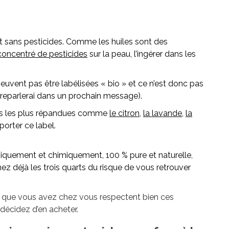
et sans pesticides. Comme les huiles sont des
concentré de pesticides
sur la peau, l’ingérer dans les
peuvent pas être labélisées « bio » et ce n’est donc pas
en reparlerai dans un prochain message).
iles les plus répandues comme
le citron
,
la lavande
,
la
rter ce label.
taniquement et chimiquement, 100 % pure et naturelle,
nez déjà les trois quarts du risque de vous retrouver
les que vous avez chez vous respectent bien ces
s décidez d’en acheter.