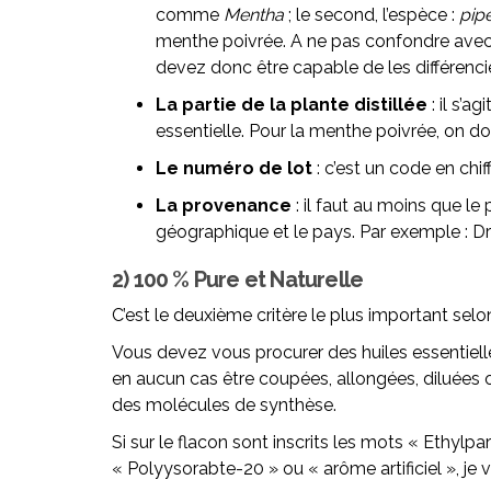
comme
Mentha
; le second, l’espèce :
pipe
menthe poivrée. A ne pas confondre ave
devez donc être capable de les différencie
La partie de la plante distillée
: il s’a
essentielle. Pour la menthe poivrée, on do
Le numéro de lot
: c’est un code en chif
La provenance
: il faut au moins que le
géographique et le pays. Par exemple : D
2) 100 % Pure et Naturelle
C’est le deuxième critère le plus important selo
Vous devez vous procurer des huiles essentiel
en aucun cas être coupées, allongées, diluées 
des molécules de synthèse.
Si sur le flacon sont inscrits les mots « Ethy
« Polyysorabte-20 » ou « arôme artificiel », j