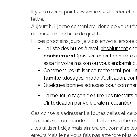
Il y a plusieurs points essentiels à aborder, et j
lettre.
Aujourd’hui, je me contenterai donc de vous rév
reconnaître
une huile de qualité.
Et ces prochains jours, je vous enverrai encore
La liste des huiles à avoir
absolument
che
confinement
(pas seulement contre les i
assainir votre maison ou vous endormir p
Comment les utiliser correctement pour
famille
(dosages, mode d’utilisation, cont
Quelques
bonnes adresses
pour commande
La meilleure façon d’en tirer les bienfaits
d’intoxication par voie orale ni cutanée)
Ces conseils s’adressent à toutes celles et ceux
…souhaitent commander des huiles essentielles e
… les utilisent déjà mais aimeraient connaître l
erreurs.Mais je ne vous fais pas attendre plus 