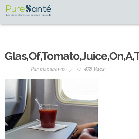
Glas,Of,Tomato,Juice,On,A,T
Par managewp
/
478 Vues