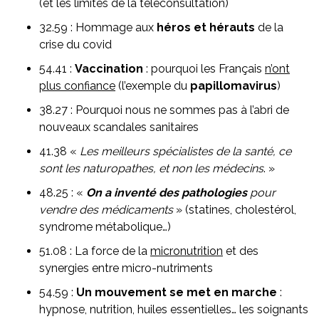
(et les limites de la téléconsultation)
32.59 : Hommage aux
héros et hérauts
de la
crise du covid
54.41 :
Vaccination
: pourquoi les Français
n’ont
plus confiance
(l’exemple du
papillomavirus
)
38.27 : Pourquoi nous ne sommes pas à l’abri de
nouveaux scandales sanitaires
41.38 «
Les meilleurs spécialistes de la santé, ce
sont les naturopathes, et non les médecins
. »
48.25 : «
On a inventé des pathologies
pour
vendre des médicaments
» (statines, cholestérol,
syndrome métabolique…)
51.08 : La force de la
micronutrition
et des
synergies entre micro-nutriments
54.59 :
Un mouvement se met en marche
:
hypnose, nutrition, huiles essentielles… les soignants