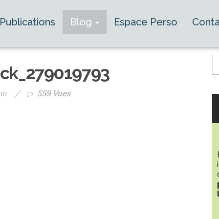
Publications
Blog
Espace Perso
Conta
ock_279019793
in
/
559 Vues