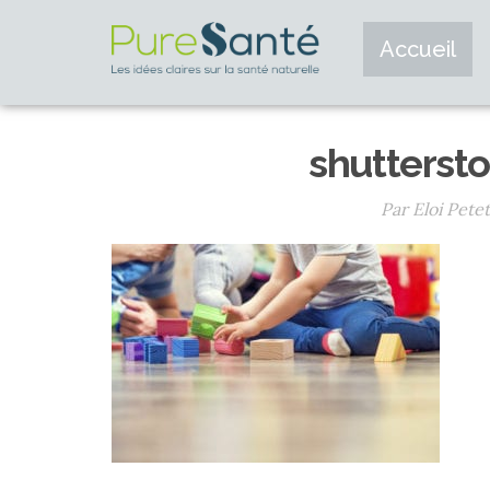
Accueil
shutterst
Par Eloi Petet