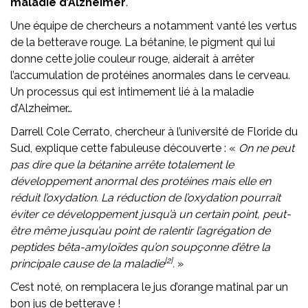
maladie d’Alzheimer
.
Une équipe de chercheurs a notamment vanté les vertus
de la betterave rouge. La bétanine, le pigment qui lui
donne cette jolie couleur rouge, aiderait à arrêter
l’accumulation de protéines anormales dans le cerveau.
Un processus qui est intimement lié à la maladie
d’Alzheimer…
Darrell Cole Cerrato, chercheur à l’université de Floride du
Sud, explique cette fabuleuse découverte : «
On ne peut
pas dire que la bétanine arrête totalement le
développement anormal des protéines mais elle en
réduit l’oxydation. La réduction de l’oxydation pourrait
éviter ce développement jusqu’à un certain point, peut-
être même jusqu’au point de ralentir l’agrégation de
peptides bêta-amyloïdes qu’on soupçonne d’être la
[2]
principale cause de la maladie
.
»
C’est noté, on remplacera le jus d’orange matinal par un
bon jus de betterave !