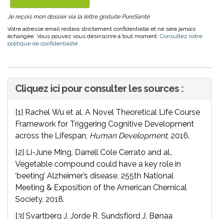
Je reçois mon dossier via la lettre gratuite PureSanté
Votre adresse email restera strictement confidentielle et ne sera jamais
échangée. Vous pouvez vous désinscrire à tout moment.
Consultez notre
politique de confidentialité
Cliquez ici pour consulter les sources :
[1] Rachel Wu et al. A Novel Theoretical Life Course
Framework for Triggering Cognitive Development
across the Lifespan,
Human Development
, 2016.
[2] Li-June Ming, Darrell Cole Cerrato and al.,
Vegetable compound could have a key role in
‘beeting’ Alzheimer’s disease, 255th National
Meeting & Exposition of the American Chemical
Society, 2018.
[3]
Svartberg J
,
Jorde R
,
Sundsfjord J
,
Bønaa