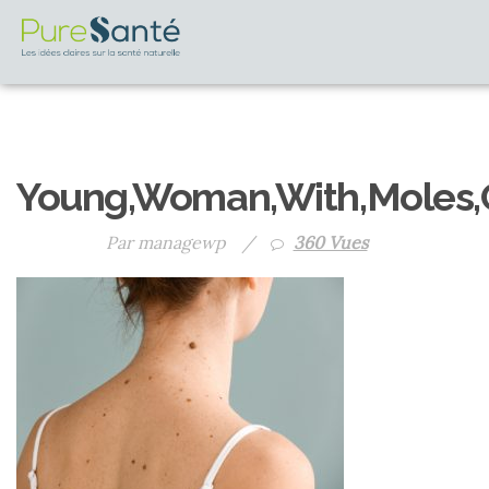
Young,Woman,With,Moles,
Par managewp
/
360 Vues