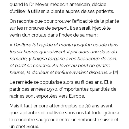
quand le Dr Meyer, médecin américain, décide
d’utiliser à utiliser la plante auprès de ses patients.
On raconte que pour prouver l’efficacité de la plante
sur les morsures de serpent, il se serait injecté le
venin d’un crotale dans l’index de sa main :
«
L’enflure fut rapide et monta jusqu’au coude dans
les six heures qui suivirent. Il prit alors une dose du
remède, y baigna l’organe avec beaucoup de soin,
et partit se coucher. Au lever au bout de quatre
heures, la douleur et l’enflure avaient disparus.
» [2]
Le remède se popularise alors au fil des ans. Et à
partir des années 1930, d’importantes quantités de
racines sont exportées vers Europe.
Mais il faut encore attendre plus de 30 ans avant
que la plante soit cultivée sous nos latitude, grâce à
la rencontre saugrenue entre un herboriste suisse et
un chef Sioux.