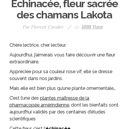
Échinacée, fleur sacrée
des chamans Lakota
Par Florent Cavaler
/
1698 Vues
Chère lectrice, cher lecteur,
Aujourd’hui, j’aimerais vous faire découvrir une fleur
extraordinaire.
Appréciée pour sa couleur rose vif, elle se dresse
souvent dans nos jardins.
Mais elle est bien plus qu’une plante ornementale…
C’est l’une des
plantes maîtresse de la
pharmacopée amérindienne
, dont les bienfaits sont
aujourd’hui validés par des centaines d’études
scientifiques
Cette fleur, c’est l’
échinacée
.