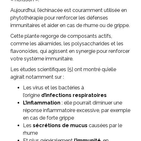
Aujourd’hui, l’échinacée est couramment utilisée en
phytothérapie pour renforcer les défenses
immunitaires et aider en cas de rhume ou de grippe.
Cette plante regorge de composants actifs,
comme les alkamides, les polysaccharides et les
flavonoïdes, qui agissent en synergie pour renforcer
votre système immunitaire.
Les études scientifiques [5] ont montré qu’elle
agirait notamment sur :
Les virus et les bactéries à
l’origine
d’infections
respiratoires
L’inflammation
: elle pourrait diminuer une
réponse inflammatoire excessive, par exemple
en cas de forte grippe
Les
sécrétions
de
mucus
causées par le
rhume
Et plus généralement
l’immunité
, en