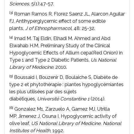
Sciences,
5(1):47-57.
[3]
Roman Ramos R, Florez Saenz JL, Alarcon Aguilar
FJ, Antihyperglycemic effect of some edible
plants,
J of Ethnopharmacol
, 48: 25-32.
[4]
Imad M. Taj Eldin, Elhadi M. Ahmed and Abd
Elwahab H.M, Preliminary Study of the Clinical
Hypoglycemic Effects of Allium cepa(Red Onion) in
Type 1 and Type 2 Diabetic Patients,
Us National
Library of Medecine
, 2010.
[5]
Boussaid I, Bouzenir D, Boulaiche S, Diabète de
type 2 et phytothérapie : plantes hypoglycémiantes
les plus utilisées par des sujets
diabétiques,
Université Constantine 1
(2014).
[6]
Gonzalez M1, Zarzuelo A, Gamez MJ, Utrilla
MP, Jimenez J, Osuna I, Hypoglycemic activity of
olive leaf,
US National Library of Medicine
,
National
Institutes of Health
, 1992.