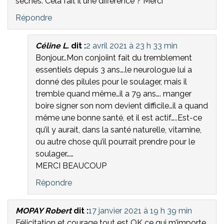
sèches. Cela fait il une différence ? Merci
Répondre
Céline L.
dit :
2 avril 2021 à 23 h 33 min
Bonjour…Mon conjoiint fait du tremblement
essentiels depuis 3 ans….le neurologue lui a
donné des pilules pour le soulager, mais il
tremble quand même…il a 79 ans…. manger
boire signer son nom devient difficile…il a quand
même une bonne santé, et il est actif…..Est-ce
qu’il y aurait, dans la santé naturelle, vitamine,
ou autre chose qu’il pourrait prendre pour le
soulager……
MERCI BEAUCOUP
Répondre
MOPAY Robert
dit :
17 janvier 2021 à 19 h 39 min
Félicitation et courage tout est OK ce qui m’importe