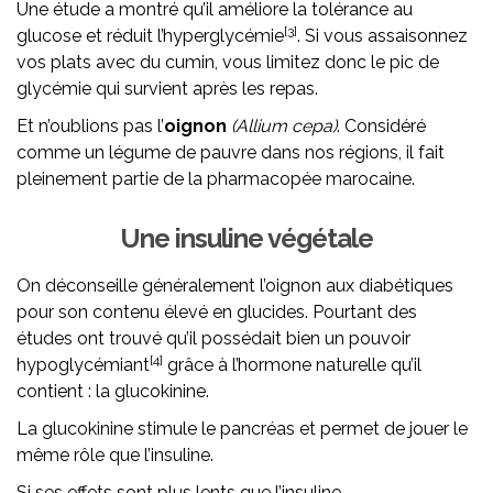
Une étude a montré qu’il améliore la tolérance au
[3]
glucose et réduit l’hyperglycémie
. Si vous assaisonnez
vos plats avec du cumin, vous limitez donc le pic de
glycémie qui survient après les repas.
Et n’oublions pas l’
oignon
(Allium cepa)
. Considéré
comme un légume de pauvre dans nos régions, il fait
pleinement partie de la pharmacopée marocaine.
Une insuline végétale
On déconseille généralement l’oignon aux diabétiques
pour son contenu élevé en glucides. Pourtant des
études ont trouvé qu’il possédait bien un pouvoir
[4]
hypoglycémiant
grâce à l’hormone naturelle qu’il
contient : la glucokinine.
La glucokinine stimule le pancréas et permet de jouer le
même rôle que l’insuline.
Si ses effets sont plus lents que l’insuline