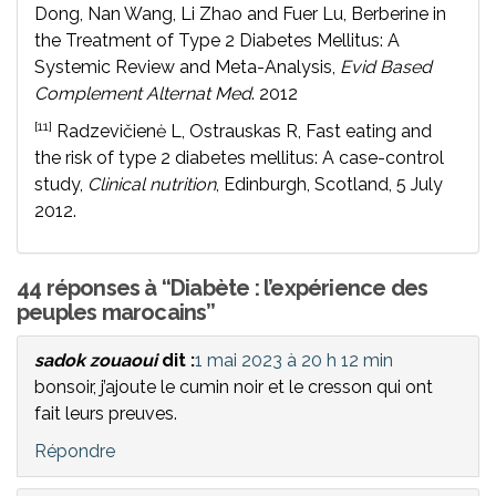
Dong, Nan Wang, Li Zhao and Fuer Lu, Berberine in
the Treatment of Type 2 Diabetes Mellitus: A
Systemic Review and Meta-Analysis,
Evid Based
Complement Alternat Med
. 2012
[11]
Radzevičienė L, Ostrauskas R, Fast eating and
the risk of type 2 diabetes mellitus: A case-control
study,
Clinical nutrition
, Edinburgh, Scotland, 5 July
2012.
44 réponses à “Diabète : l’expérience des
peuples marocains”
sadok zouaoui
dit :
1 mai 2023 à 20 h 12 min
bonsoir, j’ajoute le cumin noir et le cresson qui ont
fait leurs preuves.
Répondre