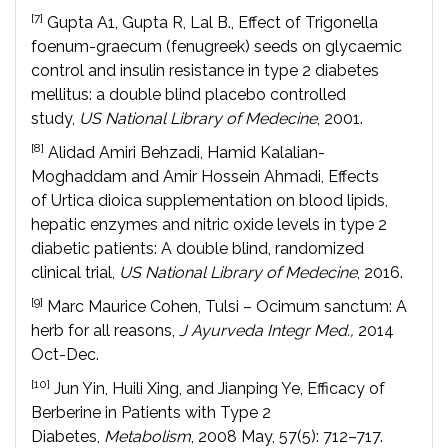
[7]
Gupta A1, Gupta R, Lal B., Effect of Trigonella
foenum-graecum (fenugreek) seeds on glycaemic
control and insulin resistance in type 2 diabetes
mellitus: a double blind placebo controlled
study,
U
S National Library of Medecine
, 2001.
[8]
Alidad Amiri Behzadi, Hamid Kalalian-
Moghaddam and Amir Hossein Ahmadi, Effects
of Urtica dioica supplementation on blood lipids,
hepatic enzymes and nitric oxide levels in type 2
diabetic patients: A double blind, randomized
clinical trial,
US National Library of Medecine
, 2016.
[9]
Marc Maurice Cohen, Tulsi – Ocimum sanctum: A
herb for all reasons,
J Ayurveda Integr Med.,
2014
Oct-Dec.
[10]
Jun Yin, Huili Xing, and Jianping Ye, Efficacy of
Berberine in Patients with Type 2
Diabetes,
Metabolism
, 2008 May, 57(5): 712–717.