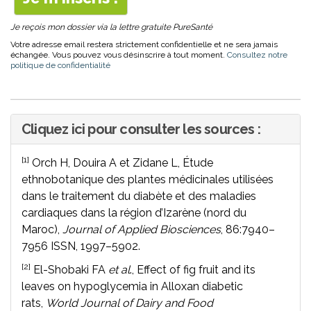
Je reçois mon dossier via la lettre gratuite PureSanté
Votre adresse email restera strictement confidentielle et ne sera jamais
échangée. Vous pouvez vous désinscrire à tout moment.
Consultez notre
politique de confidentialité
Cliquez ici pour consulter les sources :
[1]
Orch H, Douira A et Zidane L, Étude
ethnobotanique des plantes médicinales utilisées
dans le traitement du diabète et des maladies
cardiaques dans la région d’Izarène (nord du
Maroc),
Journal of Applied Biosciences
, 86:7940–
7956 ISSN, 1997–5902.
[2]
El-Shobaki FA
et al
., Effect of fig fruit and its
leaves on hypoglycemia in Alloxan diabetic
rats,
World Journal of Dairy and Food