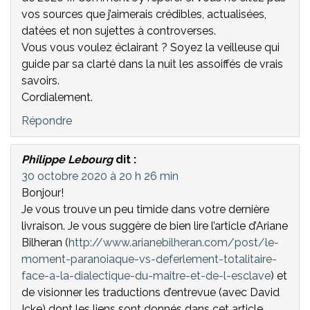
vos sources que j’aimerais crédibles, actualisées,
datées et non sujettes à controverses.
Vous vous voulez éclairant ? Soyez la veilleuse qui
guide par sa clarté dans la nuit les assoiffés de vrais
savoirs.
Cordialement.
Répondre
Philippe Lebourg
dit :
30 octobre 2020 à 20 h 26 min
Bonjour!
Je vous trouve un peu timide dans votre dernière
livraison. Je vous suggère de bien lire l’article d’Ariane
Bilheran (
http://www.arianebilheran.com/post/le-
moment-paranoiaque-vs-deferlement-totalitaire-
face-a-la-dialectique-du-maitre-et-de-l-esclave
) et
de visionner les traductions d’entrevue (avec David
Icke) dont les liens sont donnés dans cet article.