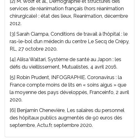
[2] M. Wolff et al., Démographie et structures des
services de réanimation français (hors réanimation
chirurgicale) : état des lieux, Reanimation, décembre
2012.
[3] Sarah Ciampa, Conditions de travail à l’hôpital : le
ras-le-bol d’un médecin du centre Le Secq de Crépy,
RL, 27 octobre 2020.
[4] Aliisa Waltari, Système de santé au Japon : les
défis du vieillissement, Mutualistes, 4 avril 2016.
[5] Robin Prudent, INFOGRAPHIE. Coronavirus : la
France compte moins de lits en « soins aigus » que
la moyenne des pays développés, Franceinfo, 2 avril
2020.
[6] Benjamin Chenevière, Les salaires du personnel
des hôpitaux publics augmentés de 90 euros dès
septembre, Actu.fr, septembre 2020.