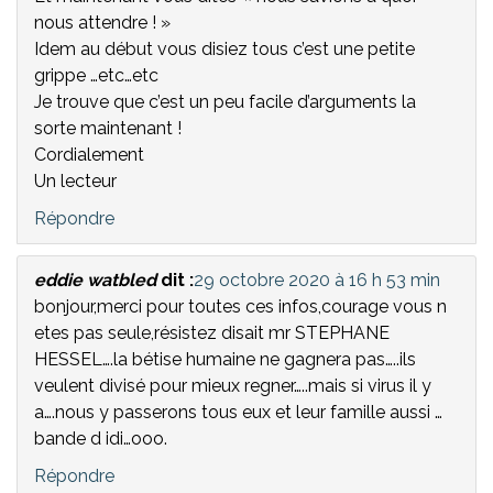
nous attendre ! »
Idem au début vous disiez tous c’est une petite
grippe …etc…etc
Je trouve que c’est un peu facile d’arguments la
sorte maintenant !
Cordialement
Un lecteur
Répondre
eddie watbled
dit :
29 octobre 2020 à 16 h 53 min
bonjour,merci pour toutes ces infos,courage vous n
etes pas seule,résistez disait mr STEPHANE
HESSEL….la bétise humaine ne gagnera pas…..ils
veulent divisé pour mieux regner…..mais si virus il y
a….nous y passerons tous eux et leur famille aussi …
bande d idi…ooo.
Répondre