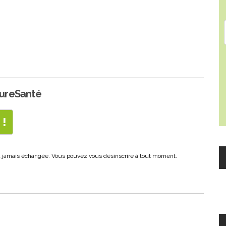
PureSanté
era jamais échangée. Vous pouvez vous désinscrire à tout moment.