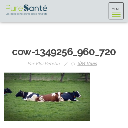
Toggle
MENU
navigat
cow-1349256_960_720
Par Eloi Petetin
/
584 Vues