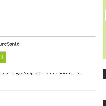
PureSanté
era jamais échangée. Vous pouvez vous désinscrire à tout moment.