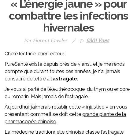
« L’énergie jaune » pour
combattre les infections
hivernales
Par Florent Cavaler
/
6301 Vues
Chère lectrice, cher lecteur,
PureSanté existe depuis près de 5 ans… et je me rends
compte que durant toutes ces années, je n’ai jamais
consacré de lettre à l’
astragale
.
Je vous ai parlé de l’éleuthérocoque, du thym ou encore
du romarin. Mais jamais de l’astragale.
Aujourd’hui, j’aimerais rétablir cette « injustice » en vous
présentant comme il se doit cette
grande plante de la
pharmacopée chinoise
.
La médecine traditionnelle chinoise classe l’astragale