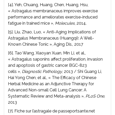
[4]. Yeh, Chuang, Huang, Chen, Huang, Hsu,
« Astragalus membranaceus improves exercise
performance and ameliorates exercise-induced
fatigue in trained mice »,
Molecules
, 2014.
[5]. Liu, Zhao, Luo, « Anti-Aging Implications of
Astragalus Membranaceus (Huangqi): A Well-
Known Chinese Tonic », Aging Dis., 2017
[6]. Tao Wang, Xiaoyan Xuan, Min Li, et al.,
« Astragalus saponins affect proliferation, invasion
and apoptosis of gastric cancer BGC-823
cells »,
Diagnostic Pathology
, 2013 / Shi Guang Li,
Hai Yong Chen, et al., « The Efficacy of Chinese
Herbal Medicine as an Adjunctive Therapy for
Advanced Non-small Cell Lung Cancer: A
Systematic Review and Meta-analysis »,
PLoS One
,
2013
[7]. Fiche sur l’astragale de passeportsante.net