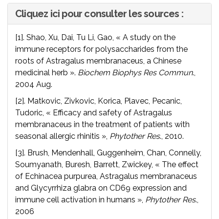
Cliquez ici pour consulter les sources :
[1]. Shao, Xu, Dai, Tu Li, Gao, « A study on the
immune receptors for polysaccharides from the
roots of Astragalus membranaceus, a Chinese
medicinal herb ».
Biochem Biophys Res Commun
.,
2004 Aug.
[2]. Matkovic, Zivkovic, Korica, Plavec, Pecanic,
Tudoric, « Efficacy and safety of Astragalus
membranaceus in the treatment of patients with
seasonal allergic rhinitis »,
Phytother Res
., 2010.
[3]. Brush, Mendenhall, Guggenheim, Chan, Connelly,
Soumyanath, Buresh, Barrett, Zwickey, « The effect
of Echinacea purpurea, Astragalus membranaceus
and Glycyrrhiza glabra on CD69 expression and
immune cell activation in humans »,
Phytother Res
.,
2006