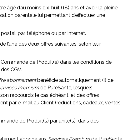
 âgé d’au moins dix-huit (18) ans et avoir la pleine
risation parentale lui permettant d’effectuer une
ostal, par téléphone ou par Internet.
e l’une des deux offres suivantes, selon leur
une Commande de Produit(s) dans les conditions de
» des CGV.
fre abonnement
bénéficie automatiquement (i) de
ervices Premium
de PureSanté, lesquels
on raccourcis le cas échéant, et des offres
nt par e-mail au Client (réductions, cadeaux, ventes
ommande de Produit(s) par unité(s), dans des
alement abonné aux
Services Premium
de PureSanté,