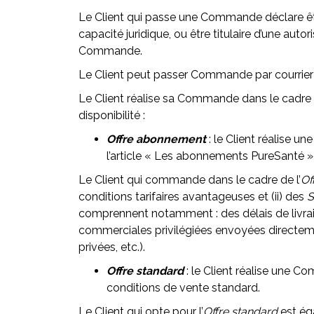
Le Client qui passe une Commande déclare être
capacité juridique, ou être titulaire d’une auto
Commande.
Le Client peut passer Commande par courrier p
Le Client réalise sa Commande dans le cadre d
disponibilité :
Offre abonnement
: le Client réalise 
l’article « Les abonnements PureSanté 
Le Client qui commande dans le cadre de l’
Of
conditions tarifaires avantageuses et (ii) des
S
comprennent notamment : des délais de livrais
commerciales privilégiées envoyées directeme
privées, etc.).
Offre standard
: le Client réalise une C
conditions de vente standard.
Le Client qui opte pour l’
Offre standard
est ég